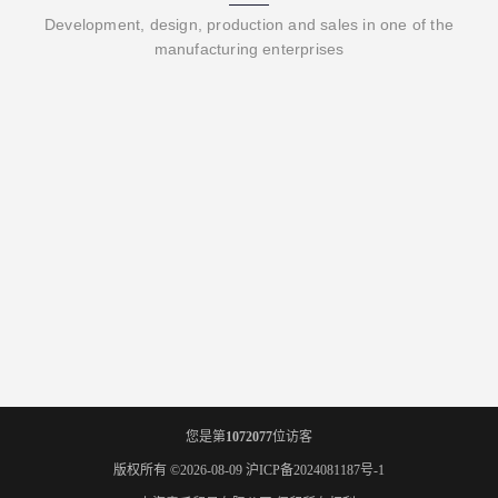
Development, design, production and sales in one of the
manufacturing enterprises
您是第
1072077
位访客
版权所有 ©2026-08-09
沪ICP备2024081187号-1