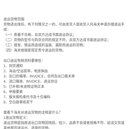
退运货物范围:
货物进出境后，有下列情况之一的，可由发货人或收货人向海关申请办理退运手
续：
（一）质量不合格，且双方达成书面退运协议；
（二）货物的型号与购货合同的规定不符，且双方达成书面退运协议；
（三）错发、错运而造成的溢装、漏卸而退运的货物；
（四）海关按国家规定责令退运的货物。
出口退运免税资料要哪些：
1、到货通知
2、海运/空运提单、电放保函
3、出口的箱单、INVOICE、合同及出口报关单
4、进口箱单、INVOICE、退运协议
5、已补税/未退税证明正本
6、申报要素
7、报关报检委托书及十位编码
8、空白敲章纸若干
面看下海关对退运货物的诠释是什么？
1退运货物定义：
退运货物是指原进出口货物因残损、短少、品质不良或者规格不符、延误交货或
其他原因退运出、进境的货物。