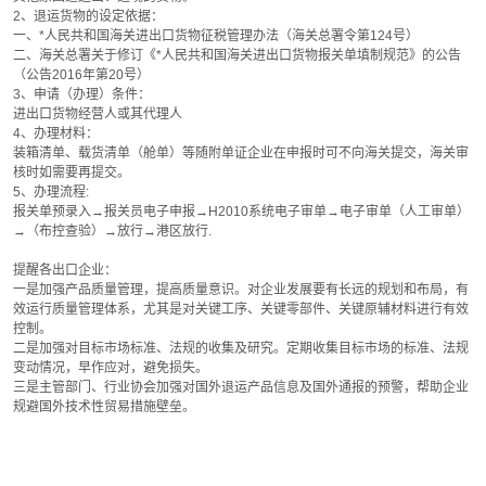
2、退运货物的设定依据：
一、*人民共和国海关进出口货物征税管理办法（海关总署令第124号）
二、海关总署关于修订《*人民共和国海关进出口货物报关单填制规范》的公告
（公告2016年第20号）
3、申请（办理）条件：
进出口货物经营人或其代理人
4、办理材料：
装箱清单、载货清单（舱单）等随附单证企业在申报时可不向海关提交，海关审
核时如需要再提交。
5、办理流程:
报关单预录入→报关员电子申报→H2010系统电子审单→电子审单（人工审单）
→（布控查验）→放行→港区放行.
提醒各出口企业：
一是加强产品质量管理，提高质量意识。对企业发展要有长远的规划和布局，有
效运行质量管理体系，尤其是对关键工序、关键零部件、关键原辅材料进行有效
控制。
二是加强对目标市场标准、法规的收集及研究。定期收集目标市场的标准、法规
变动情况，早作应对，避免损失。
三是主管部门、行业协会加强对国外退运产品信息及国外通报的预警，帮助企业
规避国外技术性贸易措施壁垒。