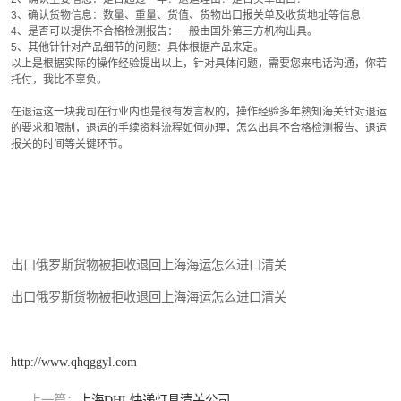
3、确认货物信息：数量、重量、货值、货物出口报关单及收货地址等信息
4、是否可以提供不合格检测报告：一般由国外第三方机构出具。
5、其他针针对产品细节的问题：具体根据产品来定。
以上是根据实际的操作经验提出以上，针对具体问题，需要您来电话沟通，你若
托付，我比不辜负。
在退运这一块我司在行业内也是很有发言权的，操作经验多年熟知海关针对退运
的要求和限制，退运的手续资料流程如何办理，怎么出具不合格检测报告、退运
报关的时间等关键环节。
出口俄罗斯货物被拒收退回上海海运怎么进口清关
出口俄罗斯货物被拒收退回上海海运怎么进口清关
http://www.qhqggyl.com
上一篇：
上海DHL快递灯具清关公司