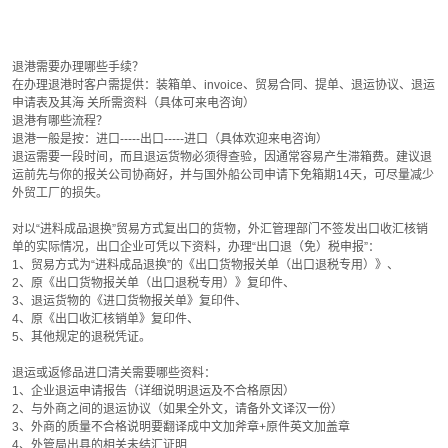
退港需要办理哪些手续？
在办理退港时客户需提供：装箱单、invoice、贸易合同、提单、退运协议、退运
申请表及其海 关所需资料（具体可来电咨询）
退港有哪些流程？
退港一般是按：进口-----出口-----进口（具体欢迎来电咨询）
退运需要一段时间，而且退运货物必须得查验，因通常容易产生滞箱费。建议退
运前先与你的报关公司协商好，并与国外船公司申请下免箱期14天，可尽量减少
外贸工厂的损失。
对以“进料成品退换”贸易方式复出口的货物，外汇管理部门不签发出口收汇核销
单的实际情况，出口企业可凭以下资料，办理“出口退（免）税申报”：
1、贸易方式为“进料成品退换”的《出口货物报关单（出口退税专用）》、
2、原《出口货物报关单（出口退税专用）》复印件、
3、退运货物的《进口货物报关单》复印件、
4、原《出口收汇核销单》复印件、
5、其他规定的退税凭证。
退运或返修品进口清关需要哪些资料：
1、企业退运申请报告（详细说明退运及不合格原因）
2、与外商之间的退运协议（如果全外文，请备外文译汉一份）
3、外商的质量不合格说明要翻译成中文加斧章+原件英文加盖章
4、外管局出具的相关未结汇证明