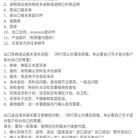
5、退税局出具的相关未退税或退税已补税证明
6、原出口报关单
7、原出口报关单复印件
8、装箱单
9、提单
10、出口合同、inovoice复印件
11、产品图片（有质量问题的）
12、买卖双方的往来邮件
出口免税退运报关清关流程：（同行禁止抄袭及转载，有必要自己写才是对客户
和对自己的尊重）
1、换单：换取正本提货单
2、报检：商检确认资料及木包装等
3、报关：发送电子信息给海关
4、海关查验：资料没问题，查验细节注意到，一般没问题
5、商检查验：特别针对法检货要做商检查验
6、安排送货前计划：送货前还有港区计划、动卫检。
7、安排车子送货：不做解释就是配送。
8、属地报检：这一步要跟报关行确认是否需要。
出口退运清关报关要注意哪些问题：（同行禁止抄袭及转载，有必要自己写才是
对客户和对自己的尊重）
首先：要找一家靠谱、值得信任的报关行或者代理。
1、确认贸易方式：返修、退运（直接退运？进口退运？出口退运）暂时进出口
2、确认主要信息：是否超过一年？退运理由？是否买单出口？