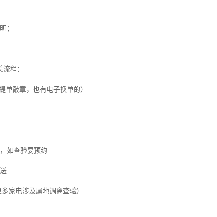
声明；
关流程：
+提单敲章，也有电子换单的）
验，如查验要预约
派送
（很多家电涉及属地调离查验）