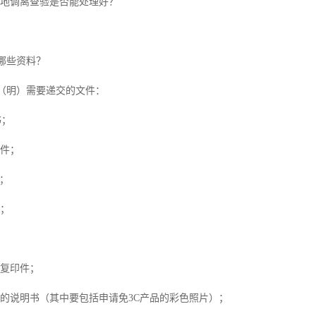
属地调离查验是否能处理好？
哪些资料？
C（明）需要递交的文件：
书；
印件；
件；
件；
单复印件；
品的说明书（其中要包括申请免3C产品的彩色照片）；