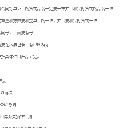
贸易合同等单证上的货物品名一定要一样并且和实际货物的品名一致
货物重量和方数要和提单上的一致，并且要和实际货物一致
合同号，上面要有号
需要在木质包装上有IPPC标示
根据具体进口产品来定。
难点：
可以解决
关查验协调
及口岸海关抽样检测