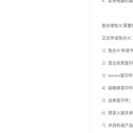
4：家用电器的
那办理免3C需要
正式申请免办3
1）免办3C申请
2）营业执照复
3）invoice复印
4）装箱单复印
5）运单复印件；
6）预录入报关
7）术资料或产