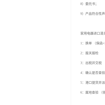
8）委托书；
9）产品符合性
家用电器进口清
1：换单 （保函
2：报关报检
3：出税并交税
4：确认是否查
5：港口提货并
6：属地查验 