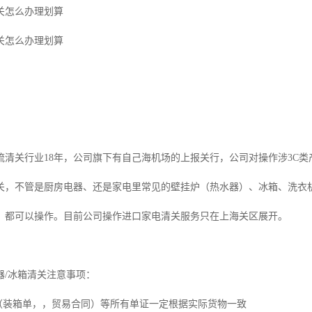
关怎么办理划算
关怎么办理划算
流清关行业18年，公司旗下有自己海机场的上报关行，公司对操作涉3C
关，不管是厨房电器、还是家电里常见的壁挂炉（热水器）、冰箱、洗衣
，都可以操作。目前公司操作进口家电清关服务只在上海关区展开。
器/冰箱清关注意事项：
证（装箱单，，贸易合同）等所有单证一定根据实际货物一致