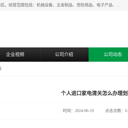
上海青禾贸易有限公司成立于2020年，注册地位于上海市宝山区。经营范围包括：机械设备、五金制品、劳防用品、电子产品、塑胶制品、家具、模具、纺织品、仪器仪表、建筑材料、装饰材料、化工产品、金属制品、机车配件等货物进出口报关、清关服务。
企业视频
公司介绍
公司动态
算
个人进口家电清关怎么办理划
时间：2024-06-19
点击次数：61