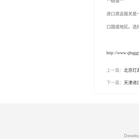
**结语**
进口退运报关是
口国或地区。选
http://www.qhqgg
上一篇：
北京灯
下一篇：
天津进
Develop