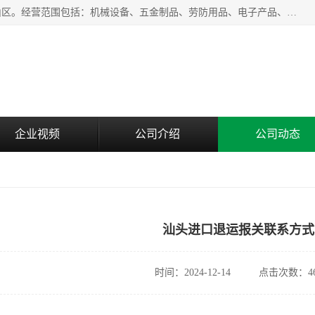
上海青禾贸易有限公司成立于2020年，注册地位于上海市宝山区。经营范围包括：机械设备、五金制品、劳防用品、电子产品、塑胶制品、家具、模具、纺织品、仪器仪表、建筑材料、装饰材料、化工产品、金属制品、机车配件等货物进出口报关、清关服务。
企业视频
公司介绍
公司动态
汕头进口退运报关联系方式
时间：2024-12-14
点击次数：46