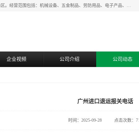
上海青禾贸易有限公司成立于2020年，注册地位于上海市宝山区。经营范围包括：机械设备、五金制品、劳防用品、电子产品、塑胶制品、家具、模具、纺织品、仪器仪表、建筑材料、装饰材料、化工产品、金属制品、机车配件等货物进出口报关、清关服务。
企业视频
公司介绍
公司动态
广州进口退运报关电话
时间：2025-09-28
点击次数：71