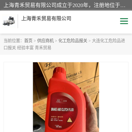
上海青禾贸易有限公司成立于2020年，注册地位于上海市宝山区。经营范围包括：机械设备、五金制品、劳防用品、电子产品、塑胶制品、家具、模具、纺织品、仪器仪表、建筑材料、装饰材料、化工产品、金属制品、机车配件等货物进出口报关、清关服务。
上海青禾贸易有限公司
当前位置：
首页
>
供应商机
>
化工危险品报关
> 大连化工危险品进
口报关 经验丰富 青禾贸易
酒类饮料报关
化工危险品报关
进口退运报关
服装进口清关
快递清关
进口杂货清关
家用电器报关
机床进口清关
国际灯具清关