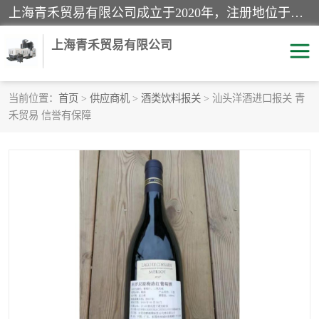
上海青禾贸易有限公司成立于2020年，注册地位于上海市宝山区。经营范围包括：机械设备、五金制品、劳防用品、电子产品、塑胶制品、家具、模具、纺织品、仪器仪表、建筑材料、装饰材料、化工产品、金属制品、机车配件等货物进出口报关、清关服务。
上海青禾贸易有限公司
当前位置：
首页
>
供应商机
>
酒类饮料报关
> 汕头洋酒进口报关 青
禾贸易 信誉有保障
酒类饮料报关
化工危险品报关
进口退运报关
服装进口清关
快递清关
进口杂货清关
家用电器报关
机床进口清关
国际灯具清关