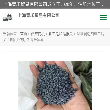
上海青禾贸易有限公司成立于2020年，注册地位于上海市宝山区。经营范围包括：机械设备、五金制品、劳防用品、电子产品、塑胶制品、家具、模具、纺织品、仪器仪表、建筑材料、装饰材料、化工产品、金属制品、机车配件等货物进出口报关、清关服务。
上海青禾贸易有限公司
当前位置：
首页
>
供应商机
>
化工危险品报关
> 深圳润滑剂进口清
关 门对门/点对点 青禾贸易
酒类饮料报关
化工危险品报关
进口退运报关
服装进口清关
快递清关
进口杂货清关
家用电器报关
机床进口清关
国际灯具清关