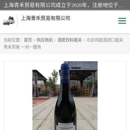
上海青禾贸易有限公司成立于2020年，注册地位于上海市宝山区。经营范围包括：机械设备、五金制品、劳防用品、电子产品、塑胶制品、家具、模具、纺织品、仪器仪表、建筑材料、装饰材料、化工产品、金属制品、机车配件等货物进出口报关、清关服务。
上海青禾贸易有限公司
当前位置：
首页
>
供应商机
>
酒类饮料报关
> 北京鸡尾酒进口报关
青禾贸易 一对一服务
酒类饮料报关
化工危险品报关
进口退运报关
服装进口清关
快递清关
进口杂货清关
家用电器报关
机床进口清关
国际灯具清关