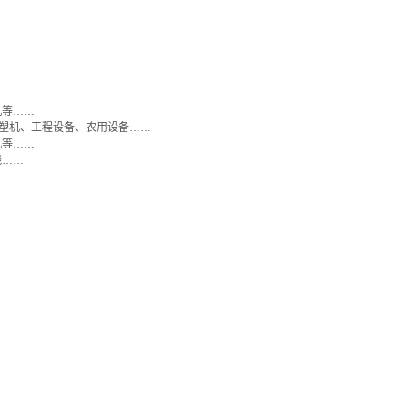
机等……
注塑机、工程设备、农用设备……
机等……
线……