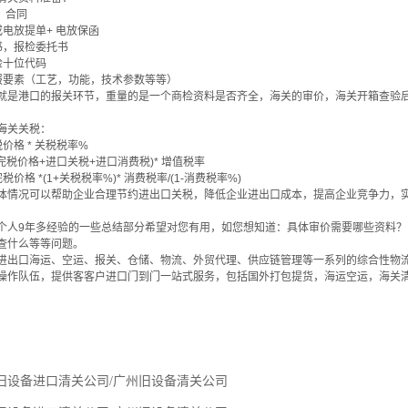
、 合同
或电放提单+ 电放保函
书，报检委托书
检十位代码
报要素（工艺，功能，技术参数等等）
就是港口的报关环节，重量的是一个商检资料是否齐全，海关的审价，海关开箱查验
海关关税：
价格 * 关税税率%
完税价格+进口关税+进口消费税)* 增值税率
价格 *(1+关税税率%)* 消费税率/(1-消费税率%)
体情况可以帮助企业合理节约进出口关税，降低企业进出口成本，提高企业竞争力，
个人9年多经验的一些总结部分希望对您有用，如您想知道：具体审价需要哪些资料
查什么等等问题。
进出口海运、空运、报关、仓储、物流、外贸代理、供应链管理等一系列的综合性物
操作队伍，提供客客户进口门到门一站式服务，包括国外打包提货，海运空运，海关
旧设备进口清关公司/广州旧设备清关公司