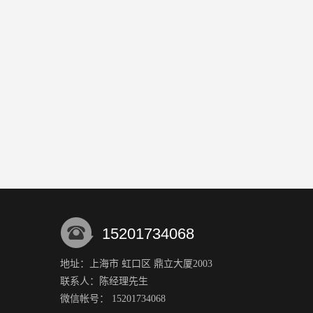
15201734068
地址：上海市 虹口区 鼎立大厦2003
联系人：陈经理
先生
微信帐号： 15201734068