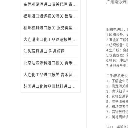
广州南沙港
东莞鸡尾酒进口清关代理 青禾贸易
福州进口退运报关清关 售后服务好
福州模具进口报关 服务类型广泛
旧机电进口，
1.印刷设备
大连港出口化工品退运报关 信誉有保障
2.五金加工
3.纺织设备
4.生产线：
汕头玩具进口 沟通顺畅
5.仪表仪器
6.模具：冲
北京油漆涂料进口报关 青禾贸易 服务好
7.其他设备
大连化工品进口报关 青禾贸易 售后完善
二手/旧机电
1，了解企业
韩国进口化妆品原材料进口清关公司 青禾贸易 团队服务
2，确定海关
3，确认细节
4，选择合适
5，准备清关
6，机场或者
7，货物放行
8，属地商检
进口二手设备