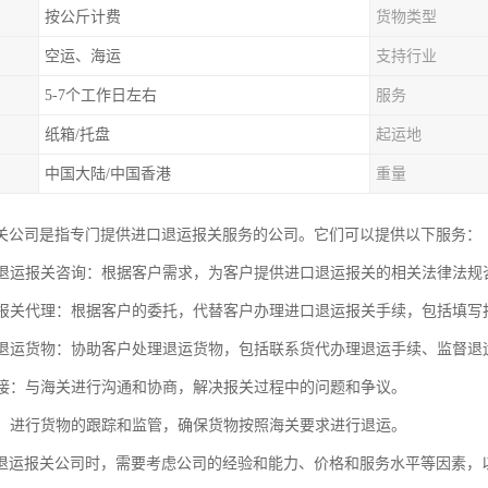
按公斤计费
货物类型
空运、海运
支持行业
5-7个工作日左右
服务
纸箱/托盘
起运地
中国大陆/中国香港
重量
关公司是指专门提供进口退运报关服务的公司。它们可以提供以下服务：
进口退运报关咨询：根据客户需求，为客户提供进口退运报关的相关法律法
退运报关代理：根据客户的委托，代替客户办理进口退运报关手续，包括填
处理退运货物：协助客户处理退运货物，包括联系货代办理退运手续、监督
关对接：与海关进行沟通和协商，解决报关过程中的问题和争议。
物流：进行货物的跟踪和监管，确保货物按照海关要求进行退运。
退运报关公司时，需要考虑公司的经验和能力、价格和服务水平等因素，