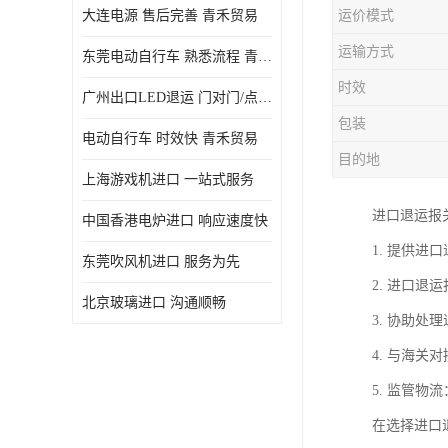
大连电源 售后完善 青禾贸易
运价模式
运输方式
东莞电动自行车 熟悉流程 青禾贸易
时效
广州出口LED退运 门对门/点对点
包装
电动自行车 时效快 青禾贸易
目的地
上海游戏机进口 一站式服务
进口退运报
中国香港电炉进口 响应速度快
1. 提供
东莞吹风机进口 服务为先
2. 进口
北京玻璃进口 沟通顺畅
3. 协助
4. 与海
5. 监管
在选择进口