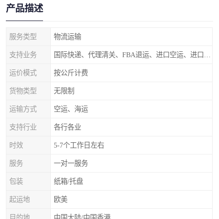
产品描述
服务类型
物流运输
支持业务
国际快递、代理清关、FBA退运、进口空运、进口海运
运价模式
按公斤计费
货物类型
无限制
运输方式
空运、海运
支持行业
各行各业
时效
5-7个工作日左右
服务
一对一服务
包装
纸箱/托盘
起运地
欧美
目的地
中国大陆/中国香港