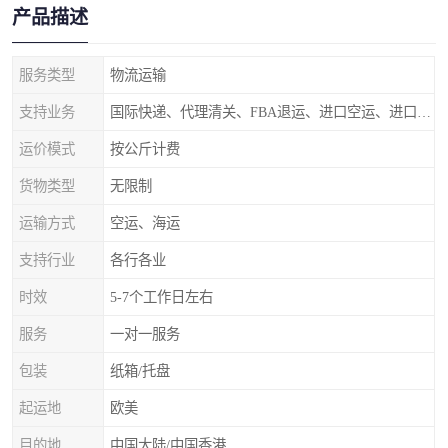
产品描述
服务类型
物流运输
支持业务
国际快递、代理清关、FBA退运、进口空运、进口海运
运价模式
按公斤计费
货物类型
无限制
运输方式
空运、海运
支持行业
各行各业
时效
5-7个工作日左右
服务
一对一服务
包装
纸箱/托盘
起运地
欧美
目的地
中国大陆/中国香港