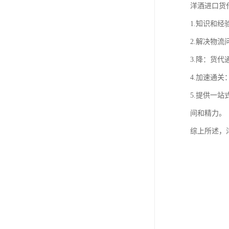
洋酒进口货
1.知识和
2.解决物
3.降：货
4.加速通
5.提供一
间和精力。
综上所述，