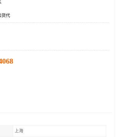
区
口货代
4068
上海