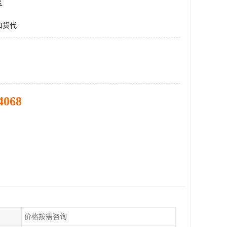
区
口货代
4068
价格按需咨询