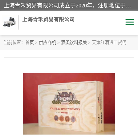
上海青禾贸易有限公司成立于2020年，注册地位于上海市宝山区。经营范围包括：机械设备、五金制品、劳防用品、电子产品、塑胶制品、家具、模具、纺织品、仪器仪表、建筑材料、装饰材料、化工产品、金属制品、机车配件等货物进出口报关、清关服务。
上海青禾贸易有限公司
当前位置：
首页
>
供应商机
>
酒类饮料报关
> 天津红酒进口货代
酒类饮料报关
化工危险品报关
进口退运报关
服装进口清关
快递清关
进口杂货清关
家用电器报关
机床进口清关
国际灯具清关