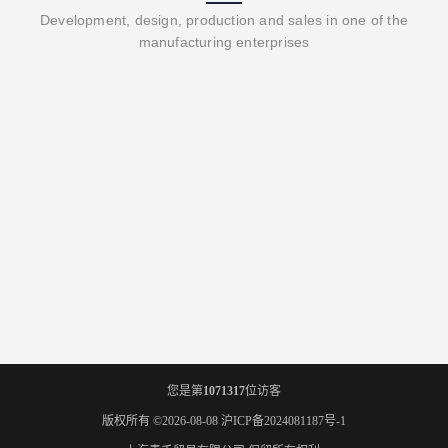
Development, design, production and sales in one of the
manufacturing enterprises
您是第
1071317
位访客
版权所有 ©2026-08-08
沪ICP备2024081187号-1