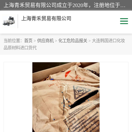
上海青禾贸易有限公司成立于2020年，注册地位于上海市宝山区。经营范围包括：机械设备、五金制品、劳防用品、电子产品、塑胶制品、家具、模具、纺织品、仪器仪表、建筑材料、装饰材料、化工产品、金属制品、机车配件等货物进出口报关、清关服务。
上海青禾贸易有限公司
当前位置：
首页
>
供应商机
>
化工危险品报关
> 大连韩国进口化妆
品原材料进口货代
酒类饮料报关
化工危险品报关
进口退运报关
服装进口清关
快递清关
进口杂货清关
家用电器报关
机床进口清关
国际灯具清关