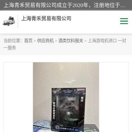
上海青禾贸易有限公司成立于2020年，注册地位于上海市宝山区。经营范围包括：机械设备、五金制品、劳防用品、电子产品、塑胶制品、家具、模具、纺织品、仪器仪表、建筑材料、装饰材料、化工产品、金属制品、机车配件等货物进出口报关、清关服务。
上海青禾贸易有限公司
当前位置：
首页
>
供应商机
>
酒类饮料报关
> 上海游戏机进口 一对
一服务
酒类饮料报关
化工危险品报关
进口退运报关
服装进口清关
快递清关
进口杂货清关
家用电器报关
机床进口清关
国际灯具清关