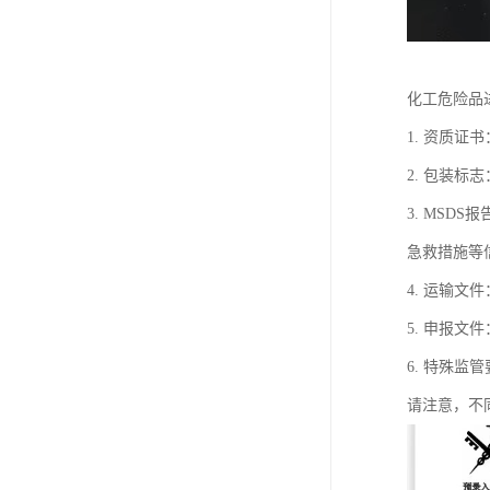
化工危险品
1. 资质
2. 包装
3. MSDS
急救措施等
4. 运输
5. 申报
6. 特殊
请注意，不