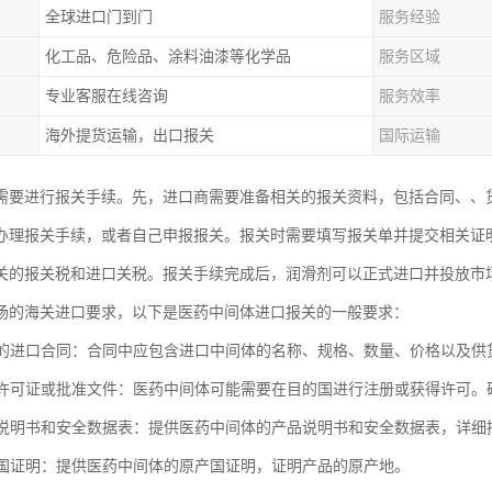
全球进口门到门
服务经验
化工品、危险品、涂料油漆等化学品
服务区域
专业客服在线咨询
服务效率
海外提货运输，出口报关
国际运输
需要进行报关手续。先，进口商需要准备相关的报关资料，包括合同、、
办理报关手续，或者自己申报报关。报关时需要填写报关单并提交相关证
关的报关税和进口关税。报关手续完成后，润滑剂可以正式进口并投放市
场的海关进口要求，以下是医药中间体进口报关的一般要求：
合格的进口合同：合同中应包含进口中间体的名称、规格、数量、价格以及
进口许可证或批准文件：医药中间体可能需要在目的国进行注册或获得许可
产品说明书和安全数据表：提供医药中间体的产品说明书和安全数据表，详
原产国证明：提供医药中间体的原产国证明，证明产品的原产地。