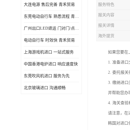
大连电源 售后完善 青禾贸易
服务特色
报关内容
东莞电动自行车 熟悉流程 青禾贸易
报关详情
广州出口LED退运 门对门/点对点
海外提货
电动自行车 时效快 青禾贸易
上海游戏机进口 一站式服务
如果您要在
1. 准备
中国香港电炉进口 响应速度快
2. 委托
东莞吹风机进口 服务为先
3. 缴纳
北京玻璃进口 沟通顺畅
并帮助您办
4. 海关
请注意，在
韩国对进口