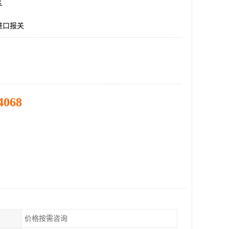
区
进口报关
4068
价格按需咨询