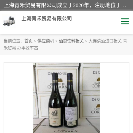
上海青禾贸易有限公司成立于2020年，注册地位于上海市宝山区。经营范围包括：机械设备、五金制品、劳防用品、电子产品、塑胶制品、家具、模具、纺织品、仪器仪表、建筑材料、装饰材料、化工产品、金属制品、机车配件等货物进出口报关、清关服务。
上海青禾贸易有限公司
当前位置：
首页
>
供应商机
>
酒类饮料报关
> 大连清酒进口报关 青
禾贸易 办事效率高
酒类饮料报关
化工危险品报关
进口退运报关
服装进口清关
快递清关
进口杂货清关
家用电器报关
机床进口清关
国际灯具清关