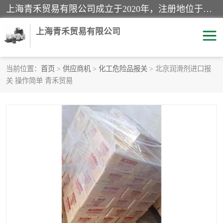
上海青禾贸易有限公司成立于2020年，注册地位于上海市宝山区。经营范围包括：机械设备、五金制品、劳防用品、电子产品、塑胶制品、家具、模具、纺织品、仪器仪表、建筑材料、装饰材料、化工产品、金属制品、机车配件等货物进出口报关、清关服务。
上海青禾贸易有限公司
当前位置：
首页
>
供应商机
>
化工危险品报关
> 北京润滑剂进口报
关 操作简单 青禾贸易
酒类饮料报关
化工危险品报关
进口退运报关
服装进口清关
快递清关
进口杂货清关
家用电器报关
机床进口清关
国际灯具清关