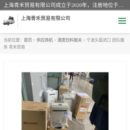
上海青禾贸易有限公司成立于2020年，注册地位于上海市宝山区。经营范围包括：机械设备、五金制品、劳防用品、电子产品、塑胶制品、家具、模具、纺织品、仪器仪表、建筑材料、装饰材料、化工产品、金属制品、机车配件等货物进出口报关、清关服务。
上海青禾贸易有限公司
当前位置：
首页
>
供应商机
>
酒类饮料报关
> 宁波头盔进口 团队服
务 青禾贸易
酒类饮料报关
化工危险品报关
进口退运报关
服装进口清关
快递清关
进口杂货清关
家用电器报关
机床进口清关
国际灯具清关