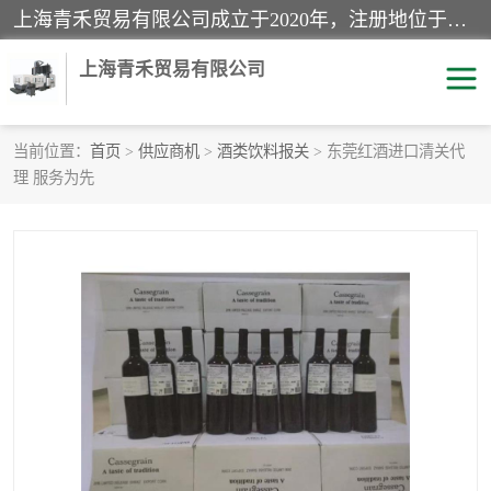
上海青禾贸易有限公司成立于2020年，注册地位于上海市宝山区。经营范围包括：机械设备、五金制品、劳防用品、电子产品、塑胶制品、家具、模具、纺织品、仪器仪表、建筑材料、装饰材料、化工产品、金属制品、机车配件等货物进出口报关、清关服务。
上海青禾贸易有限公司
当前位置：
首页
>
供应商机
>
酒类饮料报关
> 东莞红酒进口清关代
理 服务为先
酒类饮料报关
化工危险品报关
进口退运报关
服装进口清关
快递清关
进口杂货清关
家用电器报关
机床进口清关
国际灯具清关