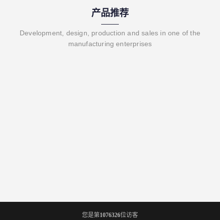
产品推荐
Development, design, production and sales in one of the
manufacturing enterprises
您是第
1076326
位访客