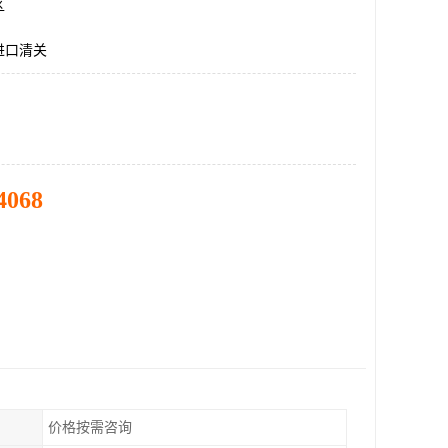
区
进口清关
4068
价格按需咨询