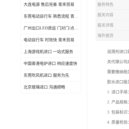
大连电源 售后完善 青禾贸易
服务特色
报关内容
东莞电动自行车 熟悉流程 青禾贸易
报关详情
广州出口LED退运 门对门/点对点
海外提货
电动自行车 时效快 青禾贸易
上海游戏机进口 一站式服务
润滑剂进口
关代理公司
中国香港电炉进口 响应速度快
需要缴纳相
东莞吹风机进口 服务为先
胶水进口报
北京玻璃进口 沟通顺畅
1. 进口
2. 产品
3. 包装
4. 质量