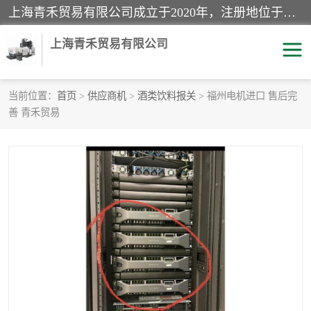
上海青禾贸易有限公司成立于2020年，注册地位于上海市宝山区。经营范围包括：机械设备、五金制品、劳防用品、电子产品、塑胶制品、家具、模具、纺织品、仪器仪表、建筑材料、装饰材料、化工产品、金属制品、机车配件等货物进出口报关、清关服务。
上海青禾贸易有限公司
当前位置：
首页
>
供应商机
>
酒类饮料报关
> 福州电机进口 售后完
善 青禾贸易
酒类饮料报关
化工危险品报关
进口退运报关
服装进口清关
快递清关
进口杂货清关
家用电器报关
机床进口清关
国际灯具清关