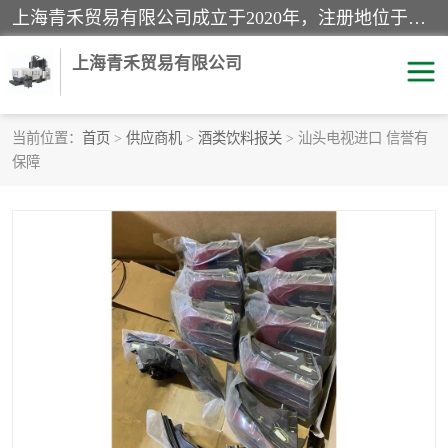
上海青禾贸易有限公司成立于2020年，注册地位于上海市宝山区。经营范围包括：机械设备、五金制品、劳防用品、电子产品、塑胶制品、家具、模具、纺织品、仪器仪表、建筑材料、装饰材料、化工产品、金属制品、机车配件等货物进出口报关、清关服务。
上海青禾贸易有限公司
当前位置：
首页
>
供应商机
>
酒类饮料报关
> 汕头电视进口 信誉有
保障
酒类饮料报关
化工危险品报关
进口退运报关
服装进口清关
快递清关
进口杂货清关
家用电器报关
机床进口清关
国际灯具清关