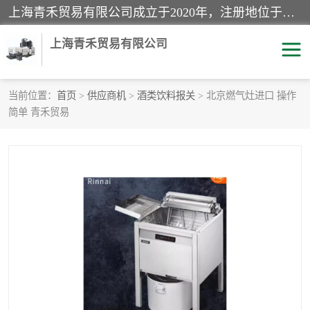
上海青禾贸易有限公司成立于2020年，注册地位于上海市宝山区。经营范围包括：机械设备、五金制品、劳防用品、电子产品、塑胶制品、家具、模具、纺织品、仪器仪表、建筑材料、装饰材料、化工产品、金属制品、机车配件等货物进出口报关、清关服务。
上海青禾贸易有限公司
当前位置：
首页
>
供应商机
>
酒类饮料报关
> 北京燃气灶进口 操作
简单 青禾贸易
酒类饮料报关
化工危险品报关
进口退运报关
服装进口清关
快递清关
进口杂货清关
家用电器报关
机床进口清关
国际灯具清关