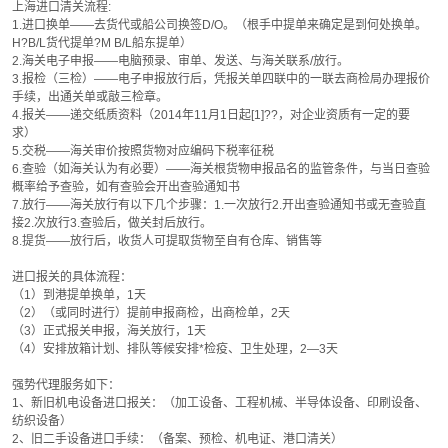
上海进口清关流程:
1.进口换单——去货代或船公司换签D/O。（根手中提单来确定是到何处换单。
H?B/L货代提单?M B/L船东提单）
2.海关电子申报——电脑预录、审单、发送、与海关联系/放行。
3.报检（三检）——电子申报放行后，凭报关单四联中的一联去商检局办理报价
手续，出通关单或敲三检章。
4.报关——递交纸质资料（2014年11月1日起[1]??，对企业资质有一定的要
求）
5.交税——海关审价按照货物对应编码下税率征税
6.查验（如海关认为有必要）——海关根货物申报品名的监管条件，与当日查验
概率给予查验，如有查验会开出查验通知书
7.放行——海关放行有以下几个步骤：1.一次放行2.开出查验通知书或无查验直
接2.次放行3.查验后，做关封后放行。
8.提货——放行后，收货人可提取货物至自有仓库、销售等
进口报关的具体流程：
（1）到港提单换单，1天
（2）（或同时进行）提前申报商检，出商检单，2天
（3）正式报关申报，海关放行，1天
（4）安排放箱计划、排队等候安排*检疫、卫生处理，2—3天
强势代理服务如下：
1、新旧机电设备进口报关：（加工设备、工程机械、半导体设备、印刷设备、
纺织设备）
2、旧二手设备进口手续：（备案、预检、机电证、港口清关）