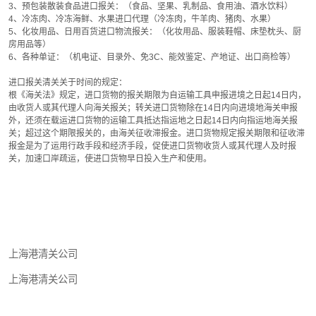
3、预包装散装食品进口报关：（食品、坚果、乳制品、食用油、酒水饮料）
4、冷冻肉、冷冻海鲜、水果进口代理（冷冻肉，牛羊肉、猪肉、水果）
5、化妆用品、日用百货进口物流报关：（化妆用品、服装鞋帽、床垫枕头、厨
房用品等）
6、各种单证：（机电证、目录外、免3C、能效鉴定、产地证、出口商检等）
进口报关清关关于时间的规定：
根《海关法》规定，进口货物的报关期限为自运输工具申报进境之日起14日内，
由收货人或其代理人向海关报关；转关进口货物除在14日内向进境地海关申报
外，还须在载运进口货物的运输工具抵达指运地之日起14日内向指运地海关报
关；超过这个期限报关的，由海关征收滞报金。进口货物规定报关期限和征收滞
报金是为了运用行政手段和经济手段，促使进口货物收货人或其代理人及时报
关，加速口岸疏运，使进口货物早日投入生产和使用。
上海港清关公司
上海港清关公司