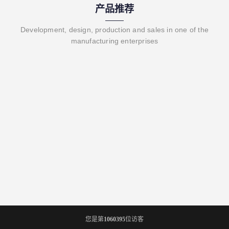
产品推荐
Development, design, production and sales in one of the
manufacturing enterprises
您是第
1060395
位访客