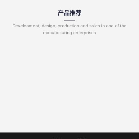
产品推荐
Development, design, production and sales in one of the
manufacturing enterprises