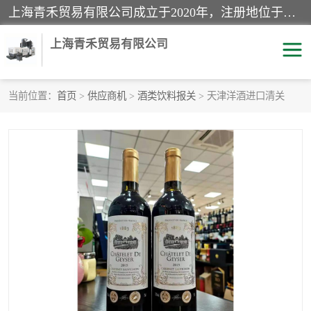
上海青禾贸易有限公司成立于2020年，注册地位于上海市宝山区。经营范围包括：机械设备、五金制品、劳防用品、电子产品、塑胶制品、家具、模具、纺织品、仪器仪表、建筑材料、装饰材料、化工产品、金属制品、机车配件等货物进出口报关、清关服务。
上海青禾贸易有限公司
当前位置：
首页
>
供应商机
>
酒类饮料报关
> 天津洋酒进口清关
酒类饮料报关
化工危险品报关
进口退运报关
服装进口清关
快递清关
进口杂货清关
家用电器报关
机床进口清关
国际灯具清关