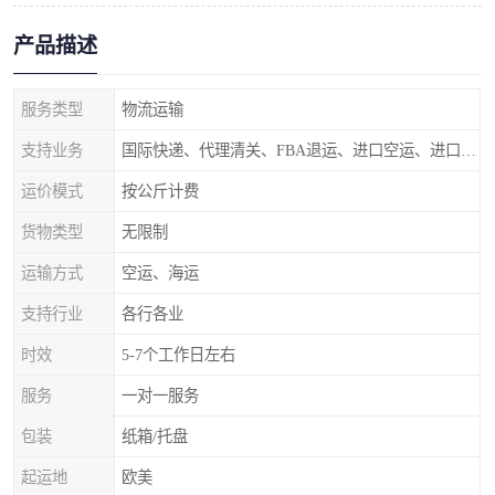
产品描述
服务类型
物流运输
支持业务
国际快递、代理清关、FBA退运、进口空运、进口海运
运价模式
按公斤计费
货物类型
无限制
运输方式
空运、海运
支持行业
各行各业
时效
5-7个工作日左右
服务
一对一服务
包装
纸箱/托盘
起运地
欧美