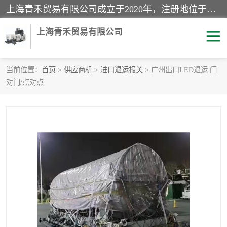
上海青禾贸易有限公司成立于2020年，注册地位于上海市宝山区。经营范围包括：机械设备、五金制品、劳防用品、电子产品、塑胶制品、家具、模具、纺织品、仪器仪表、建筑材料、装饰材料、化工产品、金属制品、机车配件等货物进出口报关、清关服务。
上海青禾贸易有限公司
当前位置：
首页
>
供应商机
>
进口退运报关
> 广州出口LED退运 门
对门/点对点
酒类饮料报关
化工危险品报关
进口退运报关
服装进口清关
快递清关
进口杂货清关
家用电器报关
机床进口清关
国际灯具清关