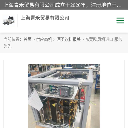
上海青禾贸易有限公司成立于2020年，注册地位于上海市宝山区。经营范围包括：机械设备、五金制品、劳防用品、电子产品、塑胶制品、家具、模具、纺织品、仪器仪表、建筑材料、装饰材料、化工产品、金属制品、机车配件等货物进出口报关、清关服务。
上海青禾贸易有限公司
当前位置：
首页
>
供应商机
>
酒类饮料报关
> 东莞吹风机进口 服务
为先
酒类饮料报关
化工危险品报关
进口退运报关
服装进口清关
快递清关
进口杂货清关
家用电器报关
机床进口清关
国际灯具清关