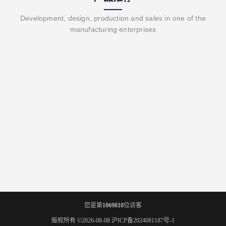
Development, design, production and sales in one of the
manufacturing enterprises
您是第
1069810
位访客
版权所有 ©2026-08-08
沪ICP备2024081187号-1