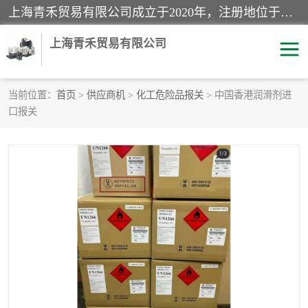
上海青禾贸易有限公司成立于2020年，注册地位于上海市宝山区。经营范围包括：机械设备、五金制品、劳防用品、电子产品、塑胶制品、家具、模具、纺织品、仪器仪表、建筑材料、装饰材料、化工产品、金属制品、机车配件等货物进出口报关、清关服务。
上海青禾贸易有限公司
当前位置：
首页
>
供应商机
>
化工危险品报关
> 中国香港润滑剂进
口报关
酒类饮料报关
化工危险品报关
进口退运报关
服装进口清关
快递清关
进口杂货清关
家用电器报关
机床进口清关
国际灯具清关