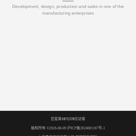
Development, design, production and sales in one of the
manufacturing enterprises
您是第
1071578
位访客
版权所有 ©2026-08-09
沪ICP备2024081187号-1