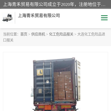
上海青禾贸易有限公司成立于2020年，注册地位于上海市宝山区。经营范围包括：机械设备、五金制品、劳防用品、电子产品、塑胶制品、家具、模具、纺织品、仪器仪表、建筑材料、装饰材料、化工产品、金属制品、机车配件等货物进出口报关、清关服务。
上海青禾贸易有限公司
当前位置：
首页
>
供应商机
>
化工危险品报关
> 大连化工危险品进
口报关
酒类饮料报关
化工危险品报关
进口退运报关
服装进口清关
快递清关
进口杂货清关
家用电器报关
机床进口清关
国际灯具清关