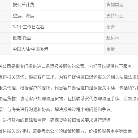
按公斤计费
货物类型
空运、海运
支持行业
5-7个工作日左右
服务
纸箱/托盘
起运地
中国大陆/中国香港
重量
关公司是指专门提供进口退运报关服务的公司。它们可以提供以下服务：
进口退运报关咨询：根据客户需求，为客户提供进口退运报关的相关法律法
退运报关代理：根据客户的委托，代替客户办理进口退运报关手续，包括填
处理退运货物：协助客户处理退运货物，包括联系货代办理退运手续、监督
关对接：与海关进行沟通和协商，解决报关过程中的问题和争议。
物流：进行货物的跟踪和监管，确保货物按照海关要求进行退运。
退运报关公司时，需要考虑公司的经验和能力、价格和服务水平等因素，