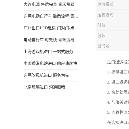
大连电源 售后完善 青禾贸易
运价模式
运输方式
东莞电动自行车 熟悉流程 青禾贸易
时效
广州出口LED退运 门对门/点对点
包装
电动自行车 时效快 青禾贸易
目的地
上海游戏机进口 一站式服务
进口退运报
中国香港电炉进口 响应速度快
1. 提供
东莞吹风机进口 服务为先
2. 进口
北京玻璃进口 沟通顺畅
3. 协助
4. 与海
5. 监管
在选择进口