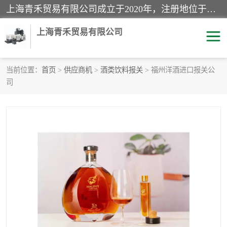
上海青禾贸易有限公司成立于2020年，注册地位于上海市宝山区。经营范围包括：机械设备、五金制品、劳防用品、电子产品、塑胶制品、家具、模具、纺织品、仪器仪表、建筑材料、装饰材料、化工产品、金属制品、机车配件等货物进出口报关、清关服务。
上海青禾贸易有限公司
当前位置：
首页
>
供应商机
>
酒类饮料报关
> 福州洋酒进口报关公
司
酒类饮料报关
化工危险品报关
进口退运报关
服装进口清关
快递清关
进口杂货清关
家用电器报关
机床进口清关
国际灯具清关