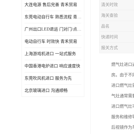
大连电源 售后完善 青禾贸易
清关时效
海关查验
东莞电动自行车 熟悉流程 青禾贸易
品名
广州出口LED退运 门对门/点对点
快递时间
电动自行车 时效快 青禾贸易
报关方式
上海游戏机进口 一站式服务
燃气灶进口
中国香港电炉进口 响应速度快
房。由于不
东莞吹风机进口 服务为先
进口燃气灶
北京玻璃进口 沟通顺畅
气灶通常需
进口燃气灶
服务和维修
后视镜作为