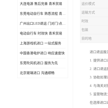
大连电源 售后完善 青禾贸易
运价模式
运输方式
东莞电动自行车 熟悉流程 青禾贸易
时效
广州出口LED退运 门对门/点对点
包装
电动自行车 时效快 青禾贸易
目的地
上海游戏机进口 一站式服务
进口退运报
中国香港电炉进口 响应速度快
1. 提供
东莞吹风机进口 服务为先
2. 进口
北京玻璃进口 沟通顺畅
3. 协助
4. 与海
5. 监管
在选择进口