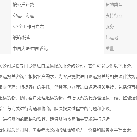
按公斤计费
货物类型
空运、海运
支持行业
5-7个工作日左右
服务
纸箱/托盘
起运地
中国大陆/中国香港
重量
关公司是指专门提供进口退运报关服务的公司。它们可以提供以下服务：
进口退运报关咨询：根据客户需求，为客户提供进口退运报关的相关法律法
退运报关代理：根据客户的委托，代替客户办理进口退运报关手续，包括填
处理退运货物：协助客户处理退运货物，包括联系货代办理退运手续、监督
关对接：与海关进行沟通和协商，解决报关过程中的问题和争议。
物流：进行货物的跟踪和监管，确保货物按照海关要求进行退运。
退运报关公司时，需要考虑公司的经验和能力、价格和服务水平等因素，