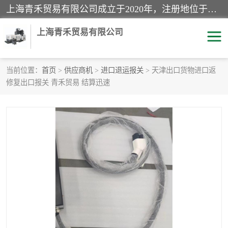
上海青禾贸易有限公司成立于2020年，注册地位于上海市宝山区。经营范围包括：机械设备、五金制品、劳防用品、电子产品、塑胶制品、家具、模具、纺织品、仪器仪表、建筑材料、装饰材料、化工产品、金属制品、机车配件等货物进出口报关、清关服务。
上海青禾贸易有限公司
当前位置：
首页
>
供应商机
>
进口退运报关
> 天津出口货物进口返
修复出口报关 青禾贸易 结算迅速
酒类饮料报关
化工危险品报关
进口退运报关
服装进口清关
快递清关
进口杂货清关
家用电器报关
机床进口清关
国际灯具清关