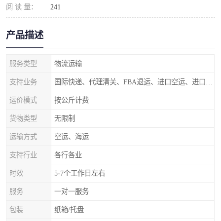
阅 读 量：
241
产品描述
服务类型
物流运输
支持业务
国际快递、代理清关、FBA退运、进口空运、进口海运
运价模式
按公斤计费
货物类型
无限制
运输方式
空运、海运
支持行业
各行各业
时效
5-7个工作日左右
服务
一对一服务
包装
纸箱/托盘