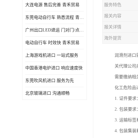
大连电源 售后完善 青禾贸易
服务特色
报关内容
东莞电动自行车 熟悉流程 青禾贸易
报关详情
广州出口LED退运 门对门/点对点
海外提货
电动自行车 时效快 青禾贸易
上海游戏机进口 一站式服务
润滑剂进口
关代理公司
中国香港电炉进口 响应速度快
需要缴纳相
东莞吹风机进口 服务为先
化工危险品
北京玻璃进口 沟通顺畅
1. 证件
2. 包装
3. 运输
4. 包装