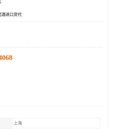
区
尾酒进口货代
4068
上海