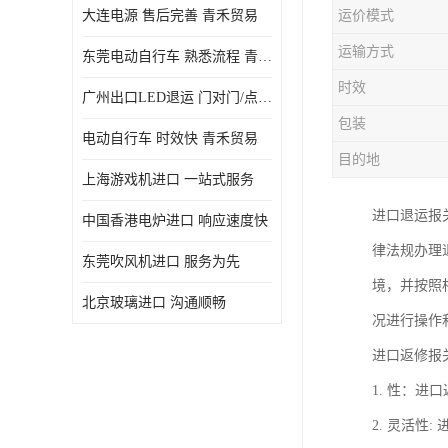
大连电源 售后完善 青禾贸易
运价模式
运输方式
东莞电动自行车 熟悉流程 青禾贸易
时效
广州出口LED退运 门对门/点对点
包装
电动自行车 时效快 青禾贸易
目的地
上海游戏机进口 一站式服务
进口退运报
中国香港电炉进口 响应速度快
律法规办理
东莞吹风机进口 服务为先
境，并按照
北京玻璃进口 沟通顺畅
况进行操作
进口返修报
1. 性：
2. 灵活