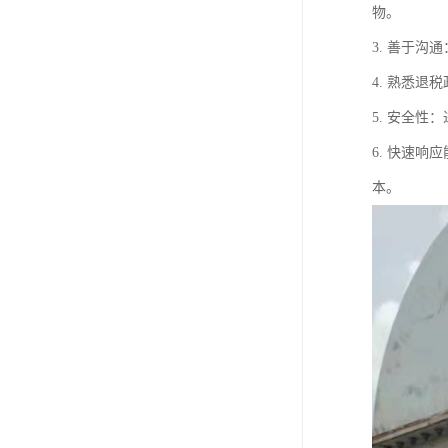
物。
3. 善于
4. 熟悉
5. 安全
6. 快速
本。