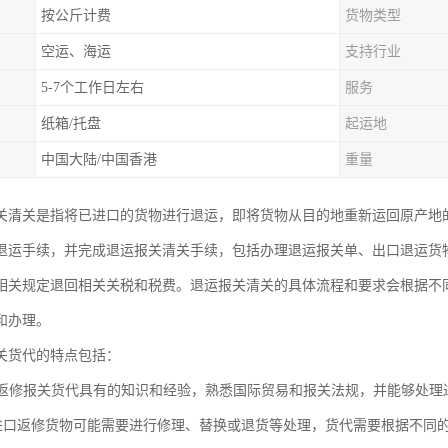
按公斤计费
货物类型
空运、海运
支持行业
5-7个工作日左右
服务
纸箱/托盘
起运地
中国大陆/中国香港
重量
关清关是指将已进口的货物进行退运，即将货物从目的地重新运回原产地
退运手续，并完成退运报关清关手续，包括办理退运报关单、出口退运货
相关规定退回相关关税和税费。退运报关清关的具体流程和要求会根据不
和办理。
关货代的特点包括：
进口返修报关货代具有的知识和经验，熟悉国际贸易和报关法规，并能够处
性: 进口返修货物可能需要进行修理、替换或退货等处理，货代需要根据不