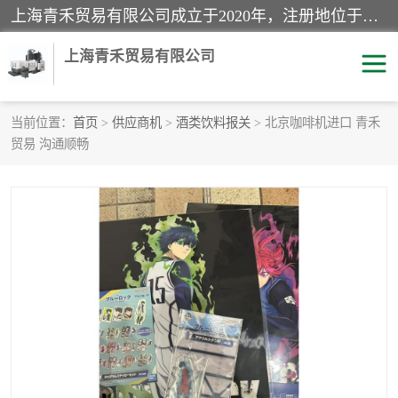
上海青禾贸易有限公司成立于2020年，注册地位于上海市宝山区。经营范围包括：机械设备、五金制品、劳防用品、电子产品、塑胶制品、家具、模具、纺织品、仪器仪表、建筑材料、装饰材料、化工产品、金属制品、机车配件等货物进出口报关、清关服务。
上海青禾贸易有限公司
当前位置：
首页
>
供应商机
>
酒类饮料报关
> 北京咖啡机进口 青禾
贸易 沟通顺畅
酒类饮料报关
化工危险品报关
进口退运报关
服装进口清关
快递清关
进口杂货清关
家用电器报关
机床进口清关
国际灯具清关