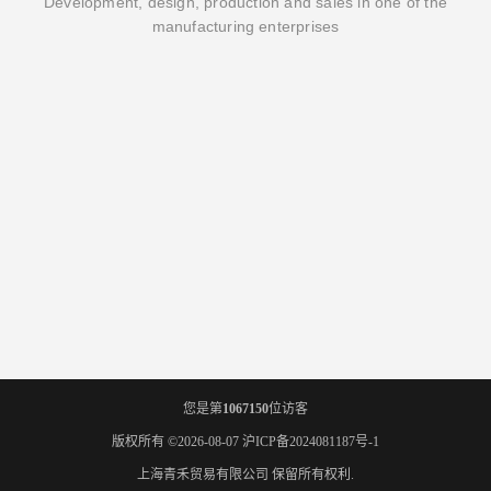
Development, design, production and sales in one of the
manufacturing enterprises
您是第
1067150
位访客
版权所有 ©2026-08-07
沪ICP备2024081187号-1
上海青禾贸易有限公司
保留所有权利.