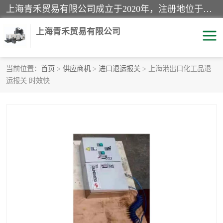
上海青禾贸易有限公司成立于2020年，注册地位于上海市宝山区。经营范围包括：机械设备、五金制品、劳防用品、电子产品、塑胶制品、家具、模具、纺织品、仪器仪表、建筑材料、装饰材料、化工产品、金属制品、机车配件等货物进出口报关、清关服务。
上海青禾贸易有限公司
当前位置：
首页
>
供应商机
>
进口退运报关
> 上海港出口化工品退
运报关 时效快
酒类饮料报关
化工危险品报关
进口退运报关
服装进口清关
快递清关
进口杂货清关
家用电器报关
机床进口清关
国际灯具清关