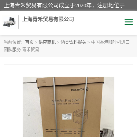
上海青禾贸易有限公司成立于2020年，注册地位于上海市宝山区。经营范围包括：机械设备、五金制品、劳防用品、电子产品、塑胶制品、家具、模具、纺织品、仪器仪表、建筑材料、装饰材料、化工产品、金属制品、机车配件等货物进出口报关、清关服务。
上海青禾贸易有限公司
当前位置：
首页
>
供应商机
>
酒类饮料报关
> 中国香港咖啡机进口
团队服务 青禾贸易
酒类饮料报关
化工危险品报关
进口退运报关
服装进口清关
快递清关
进口杂货清关
家用电器报关
机床进口清关
国际灯具清关