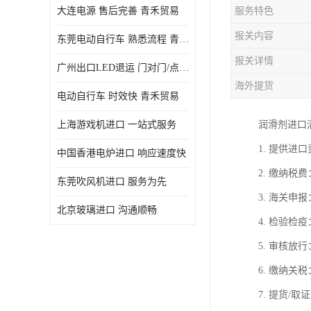
大连电源 售后完善 青禾贸易
服务特色
报关内容
东莞电动自行车 熟悉流程 青禾贸易
报关详情
广州出口LED退运 门对门/点对点
海外提货
电动自行车 时效快 青禾贸易
上海游戏机进口 一站式服务
润滑剂进口
1. 提供
中国香港电炉进口 响应速度快
2. 缴纳
东莞吹风机进口 服务为先
3. 海关
北京玻璃进口 沟通顺畅
4. 检验
5. 审核
6. 缴纳
7. 提货