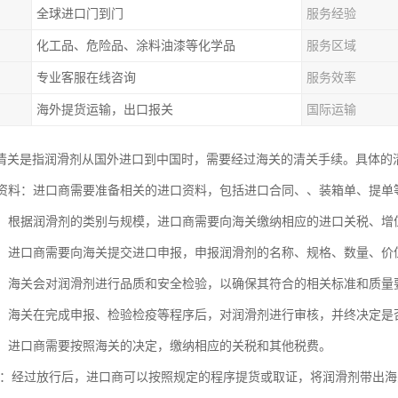
全球进口门到门
服务经验
化工品、危险品、涂料油漆等化学品
服务区域
专业客服在线咨询
服务效率
海外提货运输，出口报关
国际运输
清关是指润滑剂从国外进口到中国时，需要经过海关的清关手续。具体的
进口资料：进口商需要准备相关的进口资料，包括进口合同、、装箱单、提单
税费：根据润滑剂的类别与规模，进口商需要向海关缴纳相应的进口关税、
申报：进口商需要向海关提交进口申报，申报润滑剂的名称、规格、数量、
检疫：海关会对润滑剂进行品质和安全检验，以确保其符合的相关标准和质量
放行：海关在完成申报、检验检疫等程序后，对润滑剂进行审核，并终决定是
关税：进口商需要按照海关的决定，缴纳相应的关税和其他税费。
/取证：经过放行后，进口商可以按照规定的程序提货或取证，将润滑剂带出