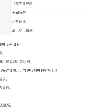
15年专业经验
全国服务
高效便捷
海运空运快递
清关流程如下：
等。
增值税和消费税等税费。
价值等详细信息，并进行相关的申报手续。
要求。
否放行。
海关区域。