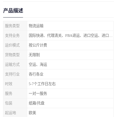
产品描述
服务类型
物流运输
支持业务
国际快递、代理清关、FBA退运、进口空运、进口海运
运价模式
按公斤计费
货物类型
无限制
运输方式
空运、海运
支持行业
各行各业
时效
5-7个工作日左右
服务
一对一服务
包装
纸箱/托盘
起运地
欧美