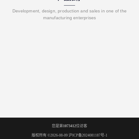
Development, design, production and sales in one of the
manufacturing enterprises
您是第
1073412
位访客
版权所有 ©2026-08-09
沪ICP备2024081187号-1