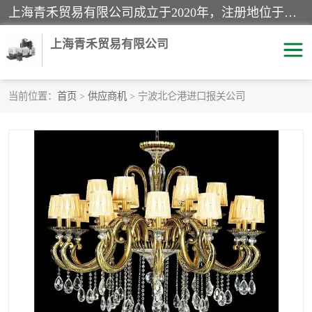
上海青禾贸易有限公司成立于2020年，注册地位于上海市宝山区。经营范围包括：机械设备、五金制品、劳防用品、电子产品、塑胶制品、家具、模具、纺织品、仪器仪表、建筑材料、装饰材料、化工产品、金属制品、机车配件等货物进出口报关、清关服务。
上海青禾贸易有限公司
当前位置：
首页
>
供应商机
> 宁波北仑港进口报关公司
酒类饮料报关
化工危险品报关
进口退运报关
服装进口清关
快递清关
进口杂货清关
家用电器报关
机床进口清关
国际灯具清关