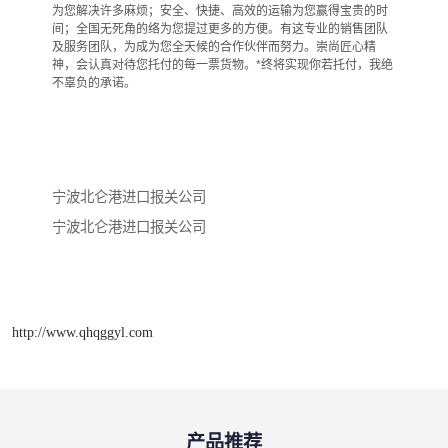
为您解决许多麻烦；安全、快捷、高效的运输为您赢得宝贵的时
间；全国无死角的络为您提过更多的方便。有这专业的销售团队
及服务团队，为成为您全天候的合作伙伴而努力。崇尚匠心精
神，会认真对待您托付的每一票货物。*终将实现你若托付，我绝
不辜负的承诺。
宁波北仑港进口报关公司
宁波北仑港进口报关公司
http://www.qhqggyl.com
产品推荐