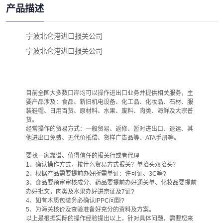
产品描述
宁波北仑港进口报关公司
宁波北仑港进口报关公司
目前全国大多数口岸均可以操作进出口业务并提供相关服务，主
要产品涉及：食品、新旧机电设备、化工品、化妆品、石材、服
装鞋帽、日用百货、原材料、水果、废料、肉类、海鲜及大宗普
货。
经常操作的贸易方式：一般贸易、返修、暂时进出口、退运、其
他进出口免费、无代价抵偿、货样广告品等、ATA手册等。
要找一家靠谱、值得信任的报关行或者代理
1、确认操作方式，按什么贸易方式报关？单抬头双抬头？
2、根据产品需要提前办好所需单证：许可证、3C等?
3、食品要预审审核成分、药品要提前办好通关单、化妆品要提前
办好批文，肉类及水果办好进京证及7证?
4、如有木质包装务必确认IPPC问题?
5、为海关核价及查验准备好充分的资料及方案。
以上是根据实际的操作经验提出以上，针对具体问题，需要您来