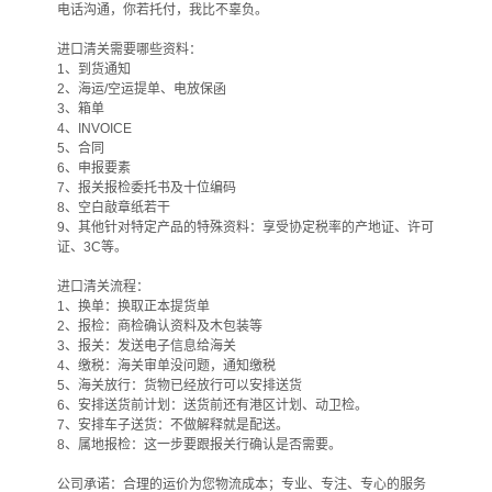
电话沟通，你若托付，我比不辜负。
进口清关需要哪些资料：
1、到货通知
2、海运/空运提单、电放保函
3、箱单
4、INVOICE
5、合同
6、申报要素
7、报关报检委托书及十位编码
8、空白敲章纸若干
9、其他针对特定产品的特殊资料：享受协定税率的产地证、许可
证、3C等。
进口清关流程：
1、换单：换取正本提货单
2、报检：商检确认资料及木包装等
3、报关：发送电子信息给海关
4、缴税：海关审单没问题，通知缴税
5、海关放行：货物已经放行可以安排送货
6、安排送货前计划：送货前还有港区计划、动卫检。
7、安排车子送货：不做解释就是配送。
8、属地报检：这一步要跟报关行确认是否需要。
公司承诺：合理的运价为您物流成本；专业、专注、专心的服务