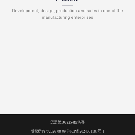
Development, design, production and sales in one of the
manufacturing enterprises
您是第
1072254
位访客
版权所有 ©2026-08-09
沪ICP备2024081187号-1